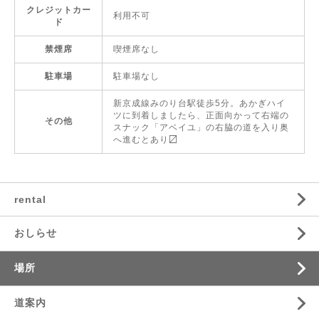
クレジットカー
利用不可
ド
禁煙席
喫煙席なし
駐車場
駐車場なし
新京成線みのり台駅徒歩5分。あかぎハイ
ツに到着しましたら、正面向かって右端の
その他
スナック「アベイユ」の右脇の道を入り奥
へ進むとあり〼
rental
おしらせ
場所
道案内