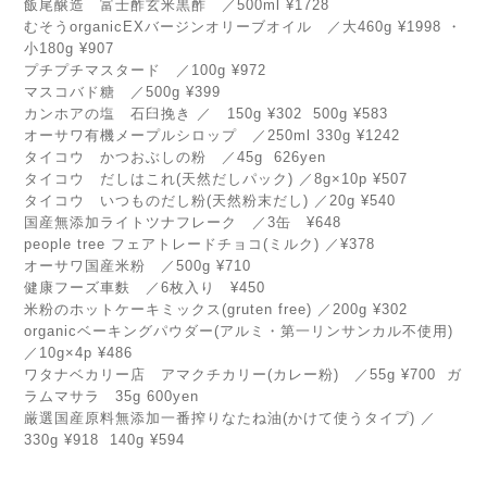
飯尾醸造 富士酢玄米黒酢 ／500ml ¥1728
むそうorganicEXバージンオリーブオイル ／大460g ¥1998 ・
小180g ¥907
プチプチマスタード ／100g ¥972
マスコバド糖 ／500g ¥399
カンホアの塩 石臼挽き ／ 150g ¥302 500g ¥583
オーサワ有機メープルシロップ ／250ml 330g ¥1242
タイコウ かつおぶしの粉 ／45g 626yen
タイコウ だしはこれ(天然だしパック) ／8g×10p ¥507
タイコウ いつものだし粉(天然粉末だし) ／20g ¥540
国産無添加ライトツナフレーク ／3缶 ¥648
people tree フェアトレードチョコ(ミルク) ／¥378
オーサワ国産米粉 ／500g ¥710
健康フーズ車麩 ／6枚入り ¥450
米粉のホットケーキミックス(gruten free) ／200g ¥302
organicベーキングパウダー(アルミ・第一リンサンカル不使用)
／10g×4p ¥486
ワタナベカリー店 アマクチカリー(カレー粉) ／55g ¥700 ガ
ラムマサラ 35g 600yen
厳選国産原料無添加一番搾りなたね油(かけて使うタイプ) ／
330g ¥918 140g ¥594