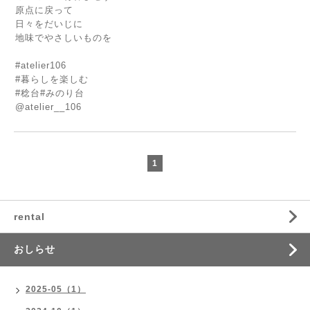
原点に戻って
日々をだいじに
地味でやさしいものを
#atelier106
#暮らしを楽しむ
#稔台#みのり台
@atelier__106
1
rental
おしらせ
2025-05（1）