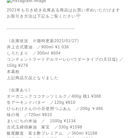
2021年も引き続き在庫ある商品はお買い求めいただけます
お取引き方法は下記をご覧ください𓊯
--------------------------------------------
《在庫状況 ※随時更新2021/01/27》
井上古式醤油 ／900ml ¥1.036
しろたまり ／300ml ¥604
コンチェントラートデルマーレ(パウダータイプの天日塩) ／
150g ¥279
本葛粉
上記商品欠品となりました
《在庫あり》
オーガニックココナッツミルク／400g 残1 ¥388
生アーモンドバター ／120g ¥810
ひらわけさんの小豆使用つぶあん ／200g ￥486
味の母 ／720ml ¥810
まいにちの米油 ／ 1500g ¥1134
古式玉締胡麻油 家宝 ／330g ¥1598
飯尾醸造 富士酢プレミアム ／360ml ¥1188