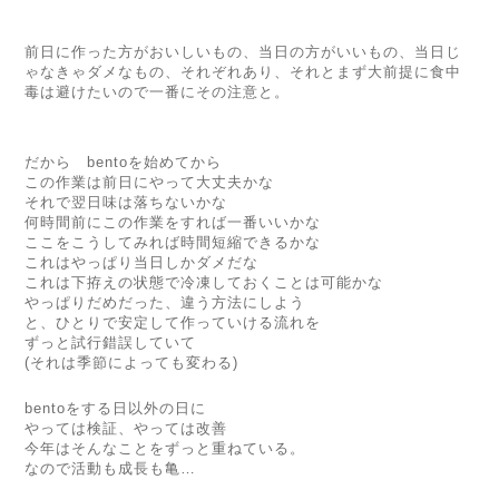
前日に作った方がおいしいもの、
当日の方がいいもの、
当日じ
ゃなきゃダメなもの、それぞれあり、
それとまず大前提に食中
毒は避けたいので一番にその注意と。
だから
bento
を始めてから
この作業は前日にやって大丈夫かな
それで翌日味は落ちないかな
何時間前にこの作業をすれば一番いいかな
ここをこうしてみれば時間短縮できるかな
これはやっぱり当日しかダメだな
これは下拵えの状態で冷凍しておくことは可能かな
やっぱりだめだった、違う方法にしよう
と、
ひとりで安定して作っていける流れを
ずっと試行錯誤していて
(それは季節によっても変わる
)
bento
をする日以外の日に
やっては検証、やっては改善
今年はそんなことをずっと重ねている。
なので活動も成長も亀…