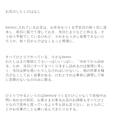
お豆のしたくのはなし
bento
に入れているお豆は、
お弁当をつくる予定日の前々日
に浸
水し、前日に茹でて浸しておき、
当日たまりなどと和える。
そ
うゆう手順でしているけれど、
それをもう少し改善できないだ
ろうか、前々日からではなくもっと簡潔に。
すべてひとりでやっている、小さな
bento
わたしはまだ毎回とてもいっぱいいっぱい。
「冷めてから詰め
る」ため、
当日にすべてをつくり冷まし詰めるのは無理に等し
く
、当日は卵を焼いたりしなければいけないし、他の
作業を極
力少なくしておく必要がある。
けれどそれは事前に調理して味
に支障のないもののみに限る。
ひとりでやるというのは
bento
をつくるだけじゃなくて
告知やお
問い合わせの対応、
お客さまが来るお店のお掃除もすべてひと
りなので
意外と思っているより手も頭も足りない。
おうちのこ
とやお仕事のことも舞い込んできたりもする。