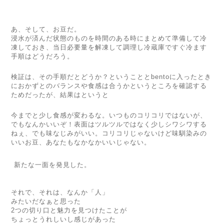
あ、そして、お豆だ。
浸水が済んだ状態のものを時間のある時にまとめて準備して冷
凍しておき、
当日必要量を解凍して調理し冷蔵庫ですぐ冷ます
手順はどうだろう。
検証は、その手順だとどうか？ということと
bento
に入ったとき
に
おかずとのバランスや食感は合うかというところを確認する
ためだったが、
結果はというと
今までと少し食感が変わるな。いつものコリコリではないが、
でもなんかいいぞ！
表面はツルツルではなく少しシワシワする
ねぇ、でも味なじみがいい。
コリコリじゃないけど味馴染みの
いいお豆、
あなたもなかなかいいじゃない。
新たな一面を発見した。
それで、それは、なんか「人」
みたいだなぁと思った
2
つの切り口と魅力を見つけたことが
ちょっとうれしいし感じがあった