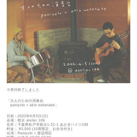
※受付終了しました
「大人のための演奏会
paniyolo + akio watanabe
」
日程：
2022
年
6
月
5
日
(
日
)
会場：稔台
atelier 106
住所：千葉県松戸市稔台
1-21-1
あかぎハイツ
106
料金：
¥3,500 (10
席限定、お弁当付き
)
出演：
Paniyolo +
渡辺明応