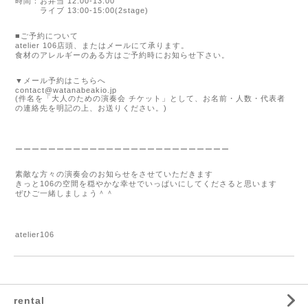
時間：お弁当
12:00-13:00
ライブ
13:00-15:00(2stage)
■
ご予約について
atelier 106
店頭、またはメールにて承ります。
食材のアレルギーのある方はご予約時にお知らせ下さい。
▼
メール予約はこちらへ
contact@watanabeakio.jp
(
件名を「大人のための演奏会
チケット」として、お名前・人数・代表者
の連絡先を明記の上、お送りください。
)
ーーーーーーーーーーーーーーーーーーーーーーーーーー
素敵な方々の演奏会のお知らせをさせていただきます
きっと
106
の空間を穏やかな幸せでいっぱいにしてくださると思います
ぜひご一緒しましょう＾＾
atelier106
rental