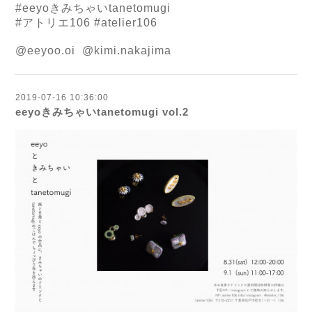
#eeyoきみちゃいtanetomugi
#アトリエ106 #atelier106
@eeyoo.oi @kimi.nakajima
2019-07-16 10:36:00
eeyoきみちゃいtanetomugi vol.2