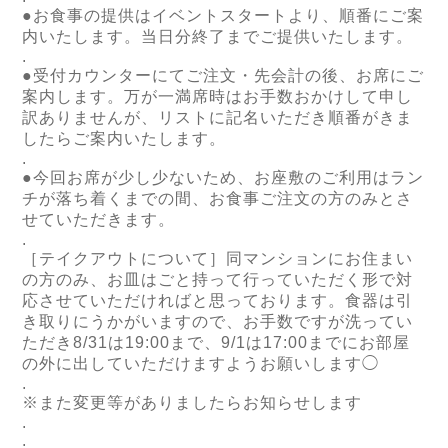
●お食事の提供はイベントスタートより、順番にご案
内いたします。当日分終了までご提供いたします。
.
●受付カウンターにてご注文・先会計の後、お席にご
案内します。万が一満席時はお手数おかけして申し
訳ありませんが、リストに記名いただき順番がきま
したらご案内いたします。
.
●今回お席が少し少ないため、お座敷のご利用はラン
チが落ち着くまでの間、お食事ご注文の方のみとさ
せていただきます。
.
［テイクアウトについて］同マンションにお住まい
の方のみ、お皿はごと持って行っていただく形で対
応させていただければと思っております。食器は引
き取りにうかがいますので、お手数ですが洗ってい
ただき8/31は19:00まで、9/1は17:00までにお部屋
の外に出していただけますようお願いします◯
.
※また変更等がありましたらお知らせします
.
.