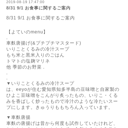
2019-08-19 17:47:00
8/31 9/1 お食事に関するご案内
8/31 9/1 お食事に関するご案内
【よていのmenu】
.
車麩唐揚げ(&プチプチマスタード)
いりことくるみの冷汁スープ
もち米と黒米入りのごはん
トマトの塩麹マリネ
他 季節のお野菜 .
.
.
▼いりことくるみの冷汁スープ
は、eeyoが住む愛知県知多半島の豆味噌と自家製の
ひよこ豆味噌をこんがり炙ったもの、いりこ・くる
みを香ばしく炒ったもので冷汁のような冷たいスー
プにします。きゅうりももちろん入っています。
▼車麩唐揚
車麩の唐揚げは昔から何度も試作していたけれど、