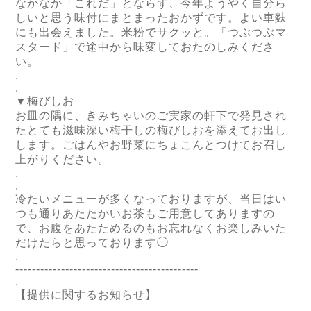
なかなか「これだ」とならず、今年ようやく自分ら
しいと思う味付にまとまったおかずです。よい車麩
にも出会えました。米粉でサクッと。「つぶつぶマ
スタード」で途中から味変しておたのしみくださ
い。
.
.
▼梅びしお
お皿の隅に、きみちゃいのご実家の軒下で発見され
たとても滋味深い梅干しの梅びしおを添えてお出し
します。ごはんやお野菜にちょこんとつけてお召し
上がりください。
.
.
冷たいメニューが多くなっておりますが、
当日はい
つも通りあたたかいお茶もご用意してありますの
で、お腹をあたためるのもお忘れなくお楽しみいた
だけたらと思っております◯
.
--------------------------------------------
.
【提供に関するお知らせ】
.