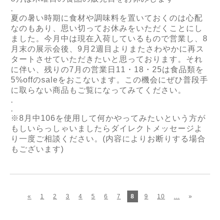
.
夏の暑い時期に食材や調味料を置いておくのは心配
なのもあり、思い切ってお休みをいただくことにし
ました。今月中は現在入荷しているもので営業し、8
月末の展示会後、9月2週目よりまたさわやかに再ス
タートさせていただきたいと思っております。それ
に伴い、残りの7月の営業日11・18・25は食品類を
5%offのsaleをおこないます。この機会にぜひ普段手
に取らない商品もご覧になってみてください。
.
.
※8月中106を使用して何かやってみたいという方が
もしいらっしゃいましたらダイレクトメッセージよ
り一度ご相談ください。(内容によりお断りする場合
もございます)
«
1
2
3
4
5
6
7
8
9
10
...
»