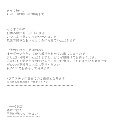
きらく
bento
4.28
18:00−20:30頃まで
もうすぐ
GW
お休み開始前日
28日の夜は
いつもより肩の力をだいーぶ抜いた
気楽で簡単なおべんとうを作らせていただきます
ご予約ではなく店頭のみで
オーダーいただいてから盛り合わせてお出ししますので
少しだけお時間いただきますね、
どうぞ腰掛けてお待ちください
温かいまま閉めますのでなるべくすぐに食べていただきたいお弁当です
ぜひお仕事帰りにお立ち寄りください
夜の
106
でお待ちしております
※
プラスチック容器でのご提供となります
※お持ち帰りの袋をご持参ください
---------------------------------------------------
menu(
予定
)
雑穀ごはん
平飼い卵のゆでたまご