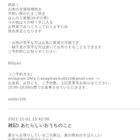
内容
|
お肉の甘酒味噌焼き
平飼い卵のたまご焼き
ほんのり菜飯
(
ゆずの香
)
その他はその時々手に入る
お野菜でみつくろっておりますため
現在未定となります
・お肉が苦手な方はお魚に変更が可能です
・柚子皮が苦手な方は抜いてお作りすることもできます
ご予約時にお知らせください
800yen
［ご予約方法］
instagram DM
また
akagimakiko0519@gmail.com
へ
お名前、お日にち、ご予約数、上記変更等お知らせください。
10:00-18:00
の間でお返事させていただきます。
atelier106
2021-11-01 15:42:00
雑記l あたらしいおうちのこと
夏からお借りしているこの家は、庭の眺めがすばらしい
お庭の緑が主役のおうちだ