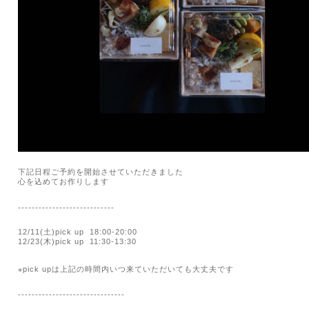
下記日程ご予約を開始させていただきました
心を込めてお作りします
----------------------------
12/11(
土
)pick up
18:00-20:00
12/23(木)
pick up
11:30-13:30
※
pick up
は上記の時間内いつ来ていただいても大丈夫です
-------------------------------