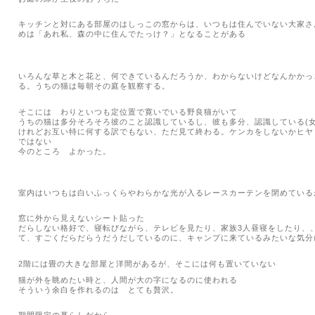
キッチンと対にある部屋のはしっこの窓からは、いつもは住んでいない大家さ
めは「あれ私、森の中に住んでたっけ？」となることがある
いろんな草と木と花と、何できているんだろうか、わからないけどなんかかっ
る。うちの猫は毎朝その庭を観察する。
そこには わりといつも定位置で寛いでいる野良猫がいて
うちの猫は多分そろそろ彼のこと認識しているし、
彼も多分、認識している
(
けれどお互い特に何する訳でもない、ただ見て終わる。
ケンカをしないかヒヤ
ではない
今のところ よかった。
室内はいつもは白いふっくらやわらかな光が入るレースカーテンを閉めている
窓に外から見えないシート貼った
だらしない格好で、寝転びながら、テレビ
を見たり、家族
3
人昼寝をしたり、
て、すごくだらだらうだうだしているのに、キャンプに来ているみたいな気分
2階には畳の大きな部屋と洋間があるが、そこには何も置いていない
猫が外を眺めたい時と、人間が大の字になるのに使われる
そういう余白を作れるのは とても贅沢。
期間限定の暮らしだから