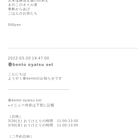
玄米塩麹漬豆腐の白和え
きのこのオイル煮
車麩からあげ
ごはんのお供たち
500yen
2022-03-20 19:47:00
春bento oyatsu set
こんにちは
ようやく春
bento
のお知らせです
----------------------------------------
春
bento oyatsu set
※
メニュー内容は下部に記載
［日時］
3/26(
土
)
おうけとりの時間
11:00-13:00
3/30(
水
)
おうけとりの時間
11:00-13:00
［ご予約日時］