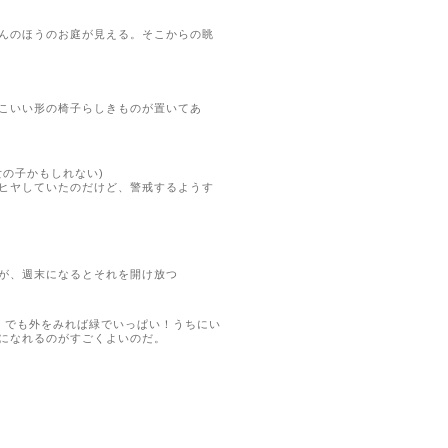
んのほうのお庭が見える。そこからの眺
こいい形の椅子らしきものが置いてあ
女の子かもしれない)
ヒヤしていたのだけど、
警戒するようす
が、
週末になるとそれを開け放つ
、
でも外をみれば緑でいっぱい！うちにい
になれるのがすごくよいのだ。