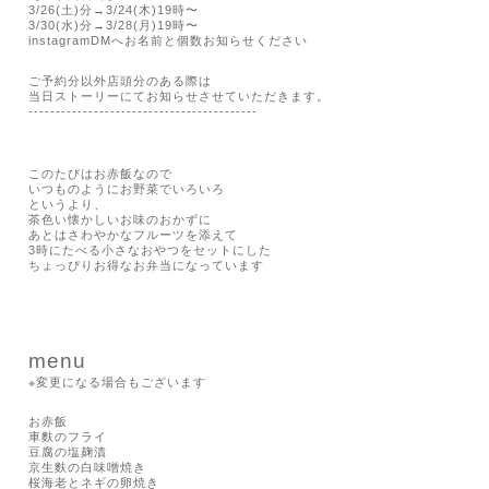
3/26(
土
)
分
→3/24(
木
)19
時〜
3/30(
水
)
分
→3/28(
月
)19
時〜
instagramDM
へお名前と個数お知らせください
ご予約分以外店頭分のある際は
当日ストーリーにてお知らせさせていただきます。
------------------------------------------
このたびはお赤飯なので
いつものようにお野菜でいろいろ
というより、
茶色い懐かしいお味のおかずに
あとはさわやかなフルーツを添えて
3
時にたべる小さなおやつをセットにした
ちょっぴりお得なお弁当になっています
menu
※
変更になる場合もございます
お赤飯
車麩のフライ
豆腐の塩麹漬
京生麩の白味噌焼き
桜海老とネギの卵焼き