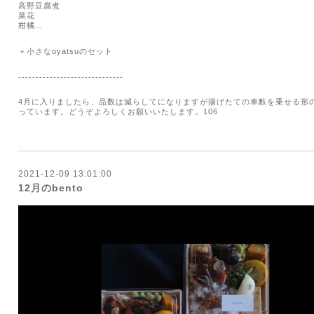
高野豆腐煮
菜花
柑橘…
＋小さな
oyatsu
のセット
------------------------------
4
月に入りましたら、品数は減らしてになりますが揚げたての車麩を乗せる形
っています。どうぞよろしくお願いいたします。
106
2021-12-09 13:01:00
12月のbento